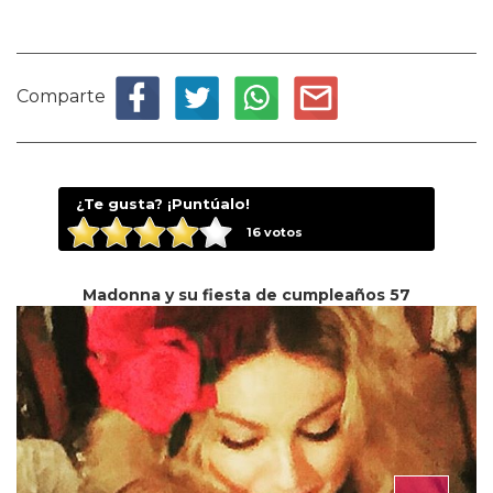
Comparte
¿Te gusta? ¡Puntúalo!
16
votos
Madonna y su fiesta de cumpleaños 57