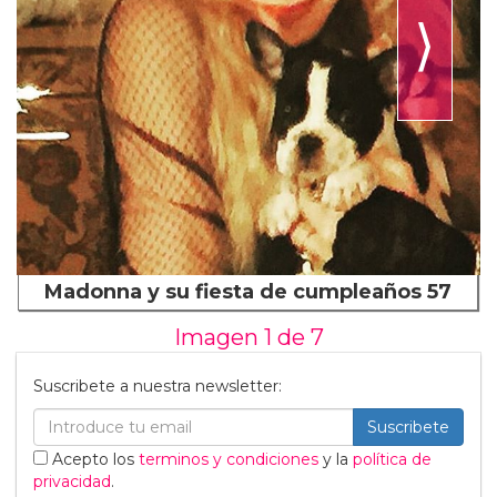
⟩
Madonna y su fiesta de cumpleaños 57
Imagen 1 de
7
Suscribete a nuestra newsletter:
Suscribete
Acepto los
terminos y condiciones
y la
política de
privacidad
.