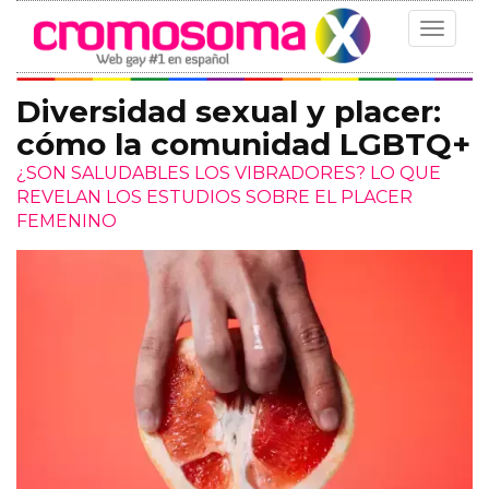
Toggle
navigat
Diversidad sexual y placer:
cómo la comunidad LGBTQ+
¿SON SALUDABLES LOS VIBRADORES? LO QUE
REVELAN LOS ESTUDIOS SOBRE EL PLACER
FEMENINO