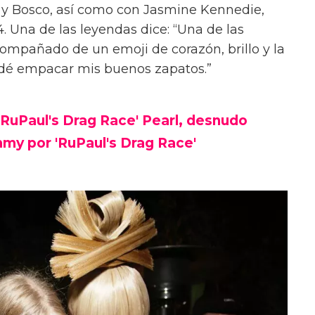
y y Bosco, así como con Jasmine Kennedie,
. Una de las leyendas dice: “Una de las
ompañado de un emoji de corazón, brillo y la
vidé empacar mis buenos zapatos.”
 'RuPaul's Drag Race' Pearl, desnudo
my por 'RuPaul's Drag Race'