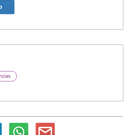
o
cias