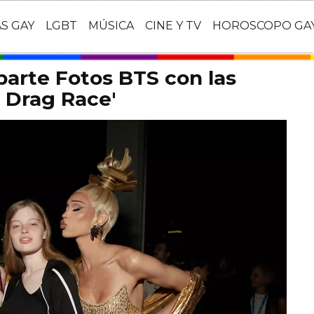
AS GAY
LGBT
MÚSICA
CINE Y TV
HOROSCOPO GA
arte Fotos BTS con las
s Drag Race'