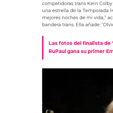
competidoras trans Kerri Colb
una estrella de la Temporada 14
mejores noches de mi vida,” ac
bandera trans. Ella añade: “Ol
Las fotos del finalista de
RuPaul gana su primer Em