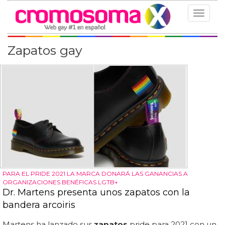
Toggle
navigat
Zapatos gay
PARA EL PRIDE 2021 LA MARCA DONARÁ LAS GANANCIAS A
ORGANIZACIONES BENÉFICAS LGTB+
Dr. Martens presenta unos zapatos con la
bandera arcoiris
Martens ha lanzado sus
zapatos
pride para 2021 con un