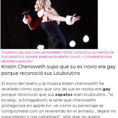
"CUANDO SALGAS CON UN HOMBRE Y ÉSTE CONOZCA LA MARCA DE
TUS ZAPATOS, ROMPE INMEDIATAMENTE CON ÉL Y CONVERTÍOS EN
MEJORES AMIGOS."
Kristin Chenoweth supo que su ex novio era gay
porque reconoció sus Louboutins
El icono del teatro y la música kristin chenoweth ha
revelado cómo supo que uno de sus ex novios era
gay
:
porque reconoció que sus
zapatos
eran louboutins... "sí,
es sexy... schmigadoon!, la serie que chenoweth
protagoniza en apple tv+, ve cómo su personaje se
compromete con un reverendo en el armario... dejaré mi
ropa interior y mis calcetines"... sólo que no quiero