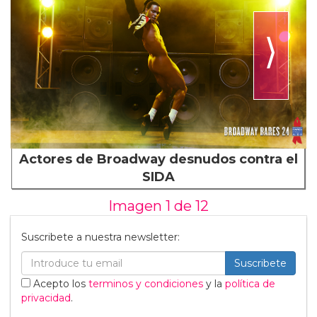
⟩
Actores de Broadway desnudos contra el
SIDA
Imagen 1 de
12
Suscribete a nuestra newsletter:
Suscribete
Acepto los
terminos y condiciones
y la
política de
privacidad
.