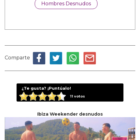
Hombres Desnudos
Comparte
¿Te gusta? ¡Puntúalo!
11
votos
Ibiza Weekender desnudos