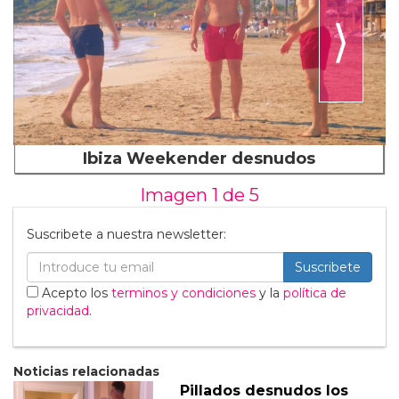
⟩
Ibiza Weekender desnudos
Imagen 1 de
5
Suscribete a nuestra newsletter:
Suscribete
Acepto los
terminos y condiciones
y la
política de
privacidad
.
Noticias relacionadas
Pillados desnudos los