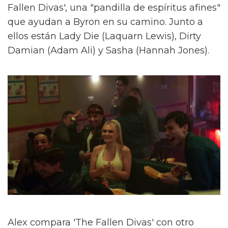
Fallen Divas', una "pandilla de espíritus afines"
que ayudan a Byron en su camino. Junto a
ellos están Lady Die (Laquarn Lewis), Dirty
Damian (Adam Ali) y Sasha (Hannah Jones).
Alex compara 'The Fallen Divas' con otro