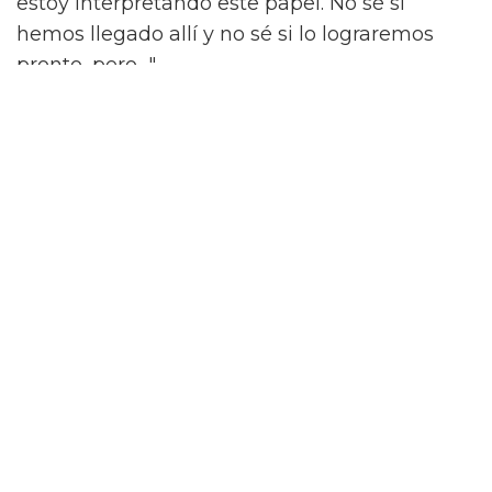
estoy interpretando este papel. No sé si
hemos llegado allí y no sé si lo lograremos
pronto, pero…"
"Cuando la gente pregunta cuáles son tus
papeles soñados, les digo: 'no tengo sueños.
¡Tengo planes!'. Espero que en el futuro
podamos dejar de preocuparnos tanto por
quiénes son las personas y permitirles contar
su historia."
'What It Feels Like For A Girl' se emitirá en
BBC Three y iPlayer el 3 de junio.