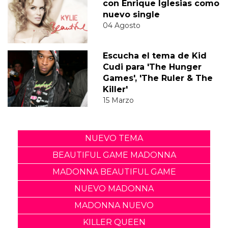
con Enrique Iglesias como
nuevo single
04 Agosto
Escucha el tema de Kid
Cudi para 'The Hunger
Games', 'The Ruler & The
Killer'
15 Marzo
NUEVO TEMA
BEAUTIFUL GAME MADONNA
MADONNA BEAUTIFUL GAME
NUEVO MADONNA
MADONNA NUEVO
KILLER QUEEN