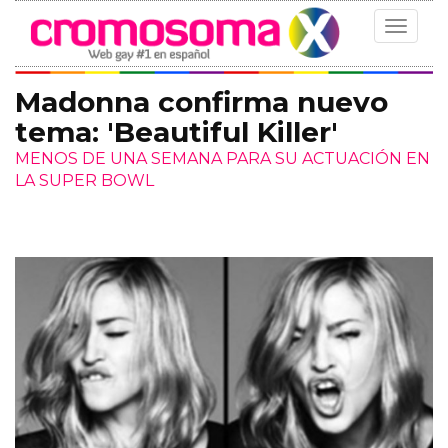
Toggle
navigat
Madonna confirma nuevo
tema: 'Beautiful Killer'
MENOS DE UNA SEMANA PARA SU ACTUACIÓN EN
LA SUPER BOWL