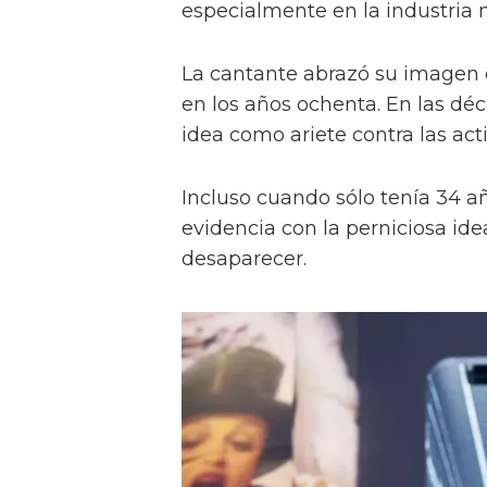
especialmente en la industria 
La cantante abrazó su imagen 
en los años ochenta. En las dé
idea como ariete contra las act
Incluso cuando sólo tenía 34 a
evidencia con la perniciosa i
desaparecer.