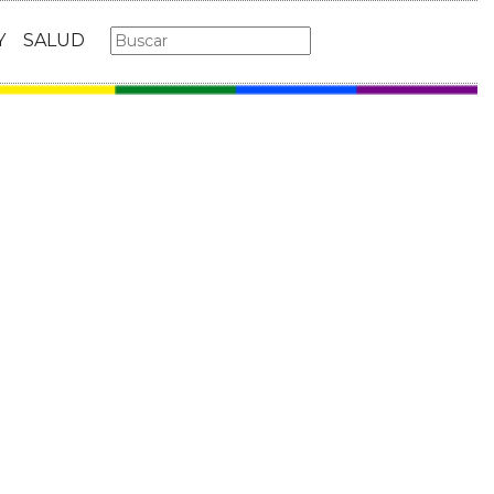
Y
SALUD