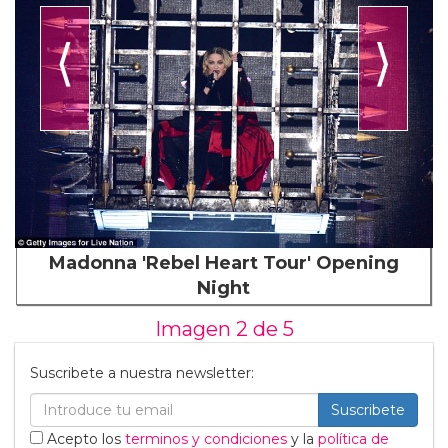
⟨
⟩
Madonna 'Rebel Heart Tour' Opening
Night
Imagen 2 de
5
Suscribete a nuestra newsletter:
Suscribete
Acepto los
terminos y condiciones
y la
política de