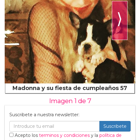
⟩
Madonna y su fiesta de cumpleaños 57
Imagen 1 de
7
Suscribete a nuestra newsletter:
Suscribete
Acepto los
terminos y condiciones
y la
política de