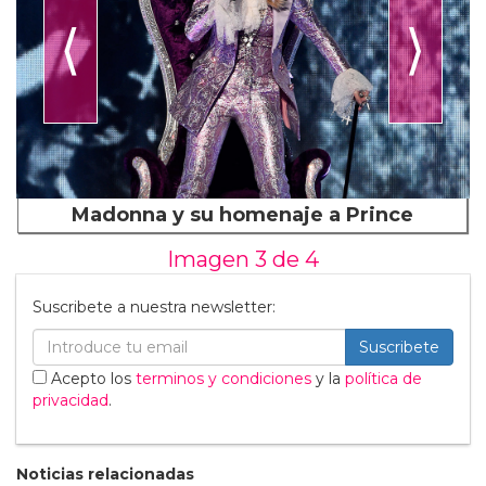
⟨
⟩
Madonna y su homenaje a Prince
Imagen 3 de
4
Suscribete a nuestra newsletter:
Suscribete
Acepto los
terminos y condiciones
y la
política de
privacidad
.
Noticias relacionadas