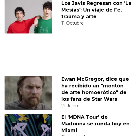
Los Javis Regresan con 'La
Mesías': Un viaje de Fe,
trauma y arte
11 Octubre
Ewan McGregor, dice que
ha recibido un "montón
de arte homoerótico" de
los fans de Star Wars
21 Junio
El 'MDNA Tour' de
Madonna se rueda hoy en
Miami