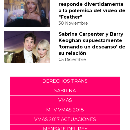
responde divertidamente
a la polémica del vídeo de
"Feather"
30 Noviembre
Sabrina Carpenter y Barry
Keoghan supuestamente
'tomando un descanso' de
su relación
05 Diciembre
DERECHOS TRANS
SABRINA
VMAS
MTV VMAS 2018
VMAS 2017 ACTUACIONES
MENSAJE DEL REY