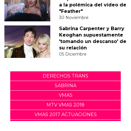
a la polémica del vídeo de
"Feather"
30 Noviembre
Sabrina Carpenter y Barry
Keoghan supuestamente
'tomando un descanso' de
su relación
05 Diciembre
DERECHOS TRANS
SABRINA
VMAS
MTV VMAS 2018
VMAS 2017 ACTUACIONES
MENSAJE DEL REY