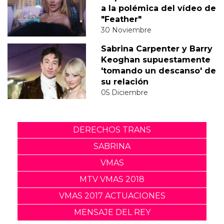
a la polémica del vídeo de
"Feather"
30 Noviembre
Sabrina Carpenter y Barry
Keoghan supuestamente
'tomando un descanso' de
su relación
05 Diciembre
DERECHOS TRANS
SABRINA
VMAS
MTV VMAS 2018
VMAS 2017 ACTUACIONES
MENSAJE DEL REY