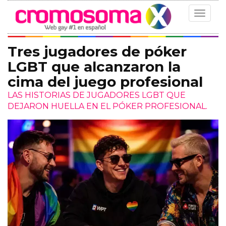
Toggle
navigat
Tres jugadores de póker
LGBT que alcanzaron la
cima del juego profesional
LAS HISTORIAS DE JUGADORES LGBT QUE
DEJARON HUELLA EN EL PÓKER PROFESIONAL.