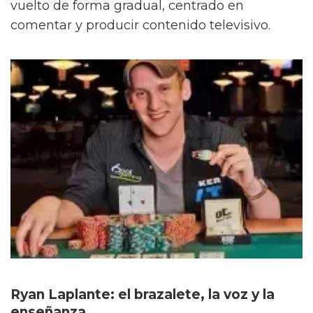
vuelto de forma gradual, centrado en
comentar y producir contenido televisivo.
Ryan Laplante: el brazalete, la voz y la
enseñanza