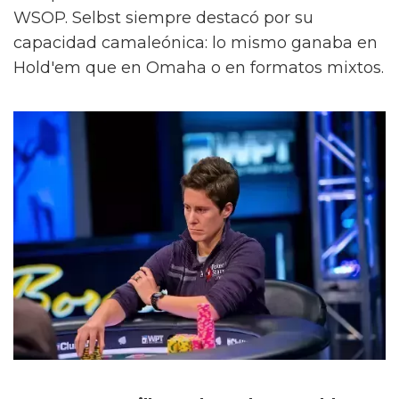
WSOP. Selbst siempre destacó por su
capacidad camaleónica: lo mismo ganaba en
Hold'em que en Omaha o en formatos mixtos.