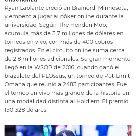
Ryan Laplante creció en Brainerd, Minnesota,
y empezó a jugar al póker online durante la
universidad. Según The Hendon Mob,
acumula más de 3,7 millones de dólares en
torneos en vivo, con más de 400 cobros
registrados. En el circuito online suma cerca
de 2,8 millones adicionales. Su gran momento
llegó en la WSOP de 2016, cuando ganó el
brazalete del PLOssus, un torneo de Pot-Limit
Omaha que reunió a 2483 participantes. Fue
el torneo en vivo más grande de la historia en
una modalidad distinta al Hold'em. El premio:
190 328 dólares.