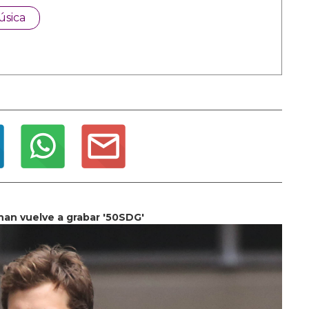
úsica
an vuelve a grabar '50SDG'