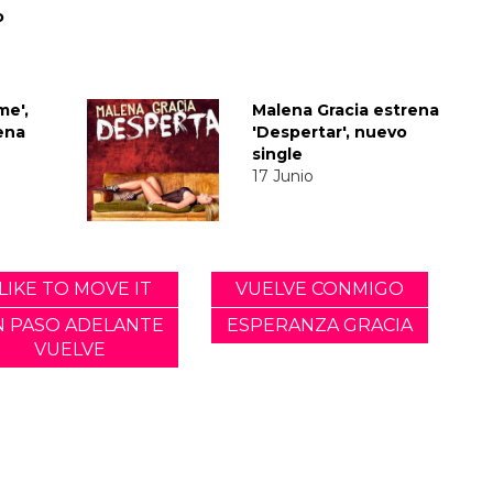
o
me',
Malena Gracia estrena
ena
'Despertar', nuevo
single
17 Junio
 LIKE TO MOVE IT
VUELVE CONMIGO
N PASO ADELANTE
ESPERANZA GRACIA
VUELVE