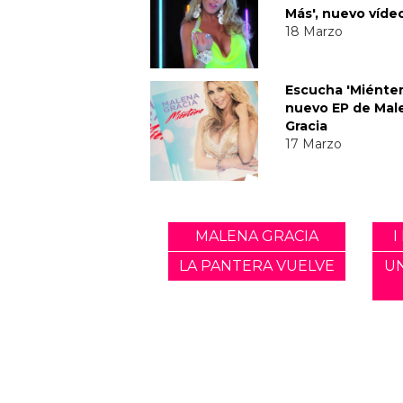
Más', nuevo víde
18 Marzo
Escucha 'Miénte
nuevo EP de Mal
Gracia
17 Marzo
MALENA GRACIA
I
LA PANTERA VUELVE
U