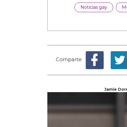
Noticias gay
M
Comparte
Jamie Dorn