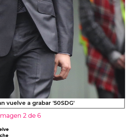
n vuelve a grabar '50SDG'
Imagen 2 de
6
elve
oche