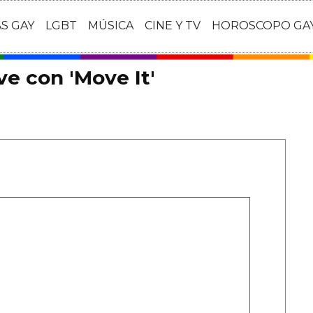
AS GAY
LGBT
MÚSICA
CINE Y TV
HOROSCOPO GA
ve con 'Move It'