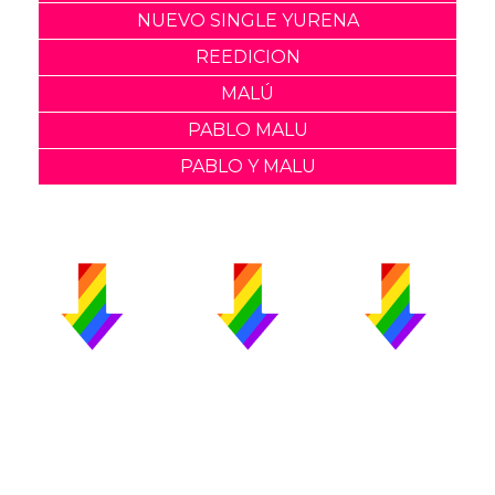
NUEVO SINGLE YURENA
REEDICION
MALÚ
PABLO MALU
PABLO Y MALU