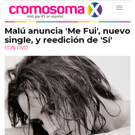
Toggle
navigat
Malú anuncia 'Me Fui', nuevo
single, y reedición de 'Sí'
CON DVD