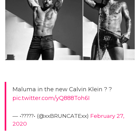
Maluma in the new Calvin Klein ? ?
pic.twitter.com/yQ888Toh6I
— •?????• (@xxBRUNCATExx)
February 27,
2020