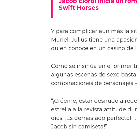
Jacob Elordi inicia un rom
Swift Horses
Y para complicar aún más la sit
Muriel, Julius tiene una apasi
quien conoce en un casino de 
Como se insinúa en el primer trá
algunas escenas de sexo bastan
combinaciones de personajes – 
“¡Créeme, estar desnudo alreded
estrella a la revista attitude d
dios! ¡Es demasiado perfecto! …
Jacob sin camiseta!”