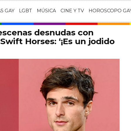
AS GAY
LGBT
MÚSICA
CINE Y TV
HOROSCOPO GA
 escenas desnudas con
Swift Horses: ‘¡Es un jodido