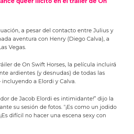
ance queer ilícito en el tráiler de On
uación, a pesar del contacto entre Julius y
onada aventura con Henry (Diego Calva), a
Las Vegas.
iler de On Swift Horses, la película incluirá
te ardientes (y desnudas) de todas las
incluyendo a Elordi y Calva.
or de Jacob Elordi es intimidante!” dijo la
urante su sesión de fotos. “¡Es como un jodido
 ¡Es difícil no hacer una escena sexy con