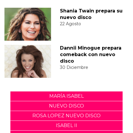
Shania Twain prepara su
nuevo disco
22 Agosto
Dannii Minogue prepara
comeback con nuevo
disco
30 Diciembre
MARÍA ISABEL
NUEVO DISCO
ROSA LOPEZ NUEVO DISCO
ISABEL II