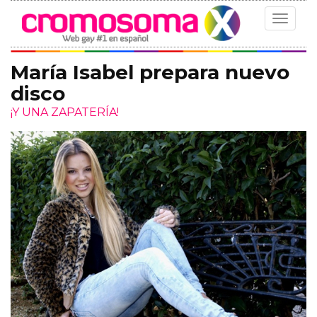
Toggle
navigat
María Isabel prepara nuevo
disco
¡Y UNA ZAPATERÍA!