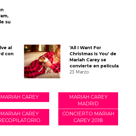
un
ram,
de su
lve al
'All I Want For
rd con
Christmas Is You' de
Mariah Carey se
convierte en película
23 Marzo
MARIAH CAREY
MARIAH CAREY
MADRID
MARIAH CAREY
CONCIERTO MARIAH
RECOPILATORIO
CAREY 2018