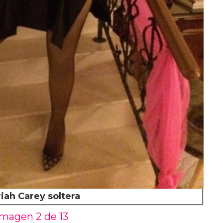
iah Carey soltera
Imagen 2 de
13