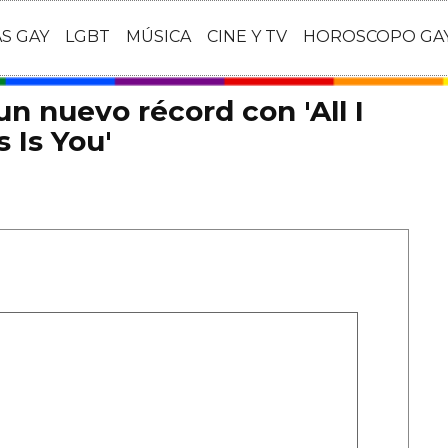
AS GAY
LGBT
MÚSICA
CINE Y TV
HOROSCOPO GA
n nuevo récord con 'All I
 Is You'