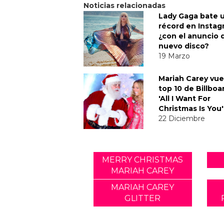
Noticias relacionadas
Lady Gaga bate 
récord en Instag
¿con el anuncio 
nuevo disco?
19 Marzo
Mariah Carey vue
top 10 de Billboa
'All I Want For
Christmas Is You'
22 Diciembre
MERRY CHRISTMAS
MARIAH CAREY
MARIAH CAREY
GLITTER