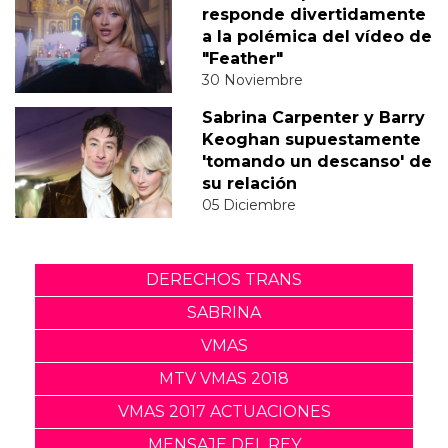
responde divertidamente
a la polémica del vídeo de
"Feather"
30 Noviembre
Sabrina Carpenter y Barry
Keoghan supuestamente
'tomando un descanso' de
su relación
05 Diciembre
DERECHOS TRANS
SABRINA
VMAS
MTV VMAS 2018
VMAS 2017 ACTUACIONES
MENSAJE DEL REY