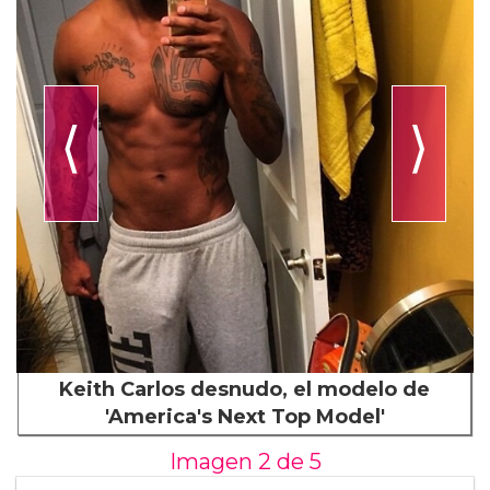
⟨
⟩
Keith Carlos desnudo, el modelo de
'America's Next Top Model'
Imagen 2 de
5