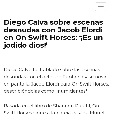
Toggle
navigat
Diego Calva sobre escenas
desnudas con Jacob Elordi
en On Swift Horses: ‘¡Es un
jodido dios!’