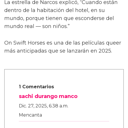
También le contó a la publicación que las
escenas de sexo tratan “sobre amor real”, tal
como lo describió el director Dan Minahan.
“Él nos dijo: 'No quiero provocar al público.
Esto se trata de amor real. No quiero una
historia clásica de tragedia alrededor de estos
personajes queer y luego tener sexo raro —
no, no, no.
“'Son dos chicos dulces que realmente se
enamoran.' Henry es más salvaje y peligroso
en las calles. Pero con Julius, es muy tierno,”
añadió.