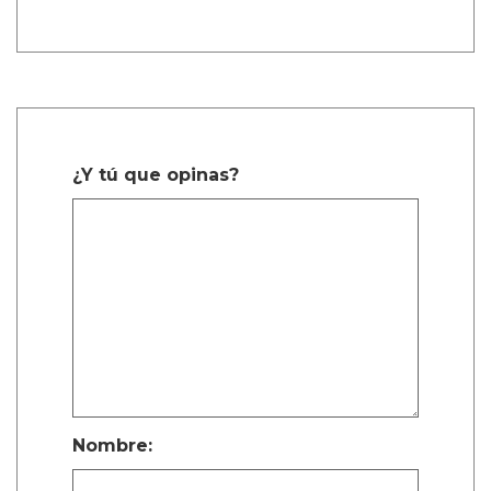
Describiendo un poco más la trama de la
película, Calva afirmó, de manera algo
confusa, “Es como cuando te enamoras de tu
primer amor a los ocho años. Te enamoras de
tu primo o de tu maestro. Algo realmente
dulce, platónico, de alguna manera.”
La estrella de Narcos explicó, “Cuando están
dentro de la habitación del hotel, en su
mundo, porque tienen que esconderse del
mundo real — son niños.”
On Swift Horses es una de las películas queer
más anticipadas que se lanzarán en 2025.