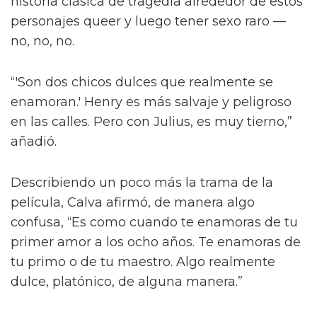
“¡Créeme, estar desnudo alrededor de Jacob
Elordi es intimidante!” dijo la estrella a la
revista attitude durante su sesión de fotos. “¡Es
como un jodido dios! ¡Es demasiado perfecto!
… ¡Es difícil no hacer una escena sexy con
Jacob sin camiseta!”