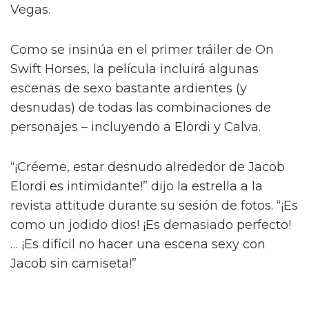
Diego Calva ha hablado sobre las escenas
desnudas con el actor de Euphoria y su novio
en pantalla Jacob Elordi para On Swift Horses,
describiéndolas como 'intimidantes'.
Basada en el libro de Shannon Pufahl, On
Swift Horses sigue a la pareja casada Muriel
(Daisy Edgar-Jones) y Lee (Will Poulter) – con
Muriel anhelando al hermano menor de Lee,
Julius (Jacob Elordi).
Diego Calva y Jacob Elordi tendrán
"escenas calientes" en su nuevo
proyecto