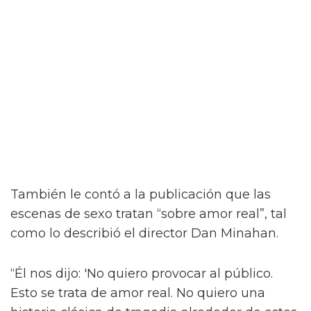
Jacob Elordi inicia un romance queer
ilícito en el tráiler de On Swift
Horses
Y para complicar aún más la situación, a pesar
del contacto entre Julius y Muriel, Julius tiene
una apasionada aventura con Henry (Diego
Calva), a quien conoce en un casino de Las
Vegas.
Como se insinúa en el primer tráiler de On
Swift Horses, la película incluirá algunas
escenas de sexo bastante ardientes (y
desnudas) de todas las combinaciones de
personajes – incluyendo a Elordi y Calva.