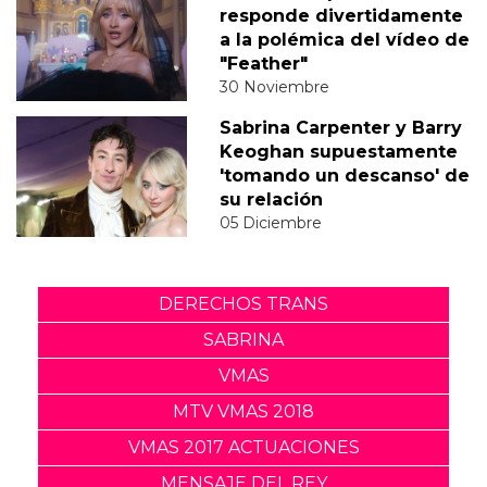
responde divertidamente
a la polémica del vídeo de
"Feather"
30 Noviembre
Sabrina Carpenter y Barry
Keoghan supuestamente
'tomando un descanso' de
su relación
05 Diciembre
DERECHOS TRANS
SABRINA
VMAS
MTV VMAS 2018
VMAS 2017 ACTUACIONES
MENSAJE DEL REY