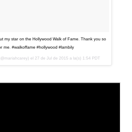
ut my star on the Hollywood Walk of Fame. Thank you so
for me. #walkoffame #hollywood #lambily
 (@mariahcarey) el
27 de Jul de 2015 a la(s) 1:54 PDT