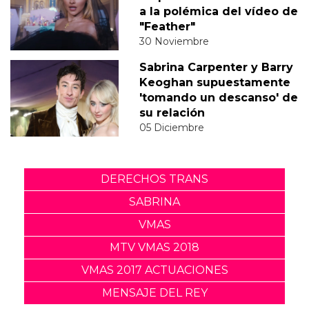
a la polémica del vídeo de
"Feather"
30 Noviembre
Sabrina Carpenter y Barry
Keoghan supuestamente
'tomando un descanso' de
su relación
05 Diciembre
DERECHOS TRANS
SABRINA
VMAS
MTV VMAS 2018
VMAS 2017 ACTUACIONES
MENSAJE DEL REY