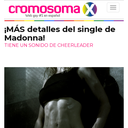
Toggle
navigat
¡MÁS detalles del single de
Madonna!
TIENE UN SONIDO DE CHEERLEADER