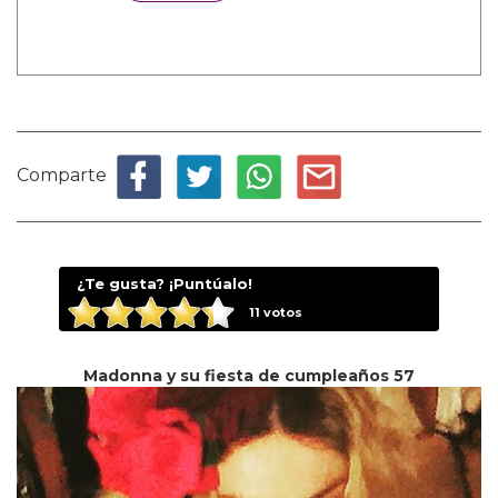
Comparte
¿Te gusta? ¡Puntúalo!
11
votos
Madonna y su fiesta de cumpleaños 57