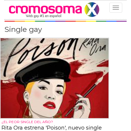
Toggle
navigat
Single gay
¿EL PEOR SINGLE DEL AÑO?
Rita Ora estrena 'Poison', nuevo single