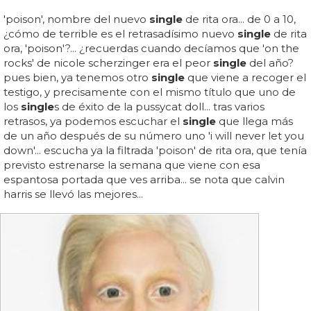
'poison', nombre del nuevo
single
de rita ora... de 0 a 10,
¿cómo de terrible es el retrasadísimo nuevo
single
de rita
ora, 'poison'?... ¿recuerdas cuando decíamos que 'on the
rocks' de nicole scherzinger era el peor
single
del año?
pues bien, ya tenemos otro
single
que viene a recoger el
testigo, y precisamente con el mismo título que uno de
los
single
s de éxito de la pussycat doll... tras varios
retrasos, ya podemos escuchar el
single
que llega más
de un año después de su número uno 'i will never let you
down'... escucha ya la filtrada 'poison' de rita ora, que tenía
previsto estrenarse la semana que viene con esa
espantosa portada que ves arriba... se nota que calvin
harris se llevó las mejores...