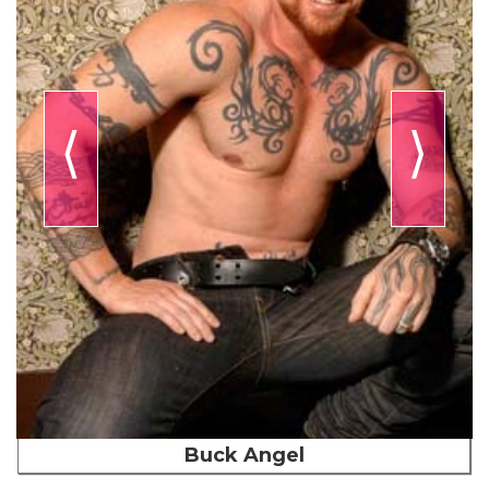
⟨
⟩
Buck Angel