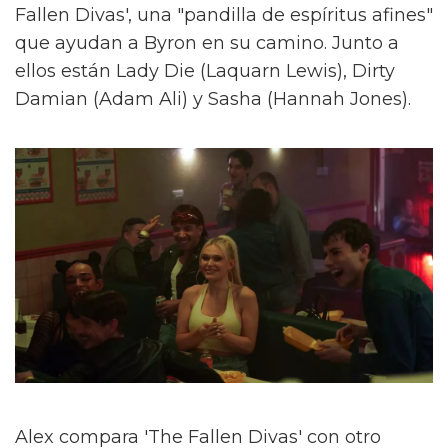
Fallen Divas', una "pandilla de espíritus afines"
que ayudan a Byron en su camino. Junto a
ellos están Lady Die (Laquarn Lewis), Dirty
Damian (Adam Ali) y Sasha (Hannah Jones).
Alex compara 'The Fallen Divas' con otro