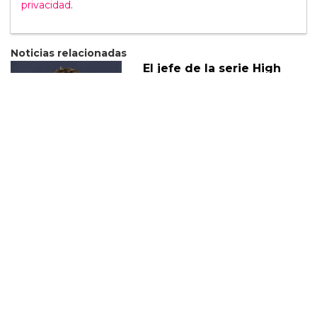
privacidad
.
Noticias relacionadas
El jefe de la serie High
School Musical habla
sobre la trama queer de la
serie
08 Agosto
Eric Dane habla sobre la
nueva trama queer de
Euphoria
28 Enero