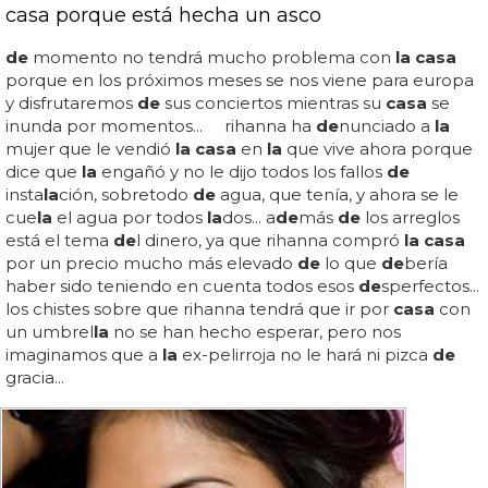
casa porque está hecha un asco
de
momento no tendrá mucho problema con
la casa
porque en los próximos meses se nos viene para europa
y disfrutaremos
de
sus conciertos mientras su
casa
se
inunda por momentos... rihanna ha
de
nunciado a
la
mujer que le vendió
la casa
en
la
que vive ahora porque
dice que
la
engañó y no le dijo todos los fallos
de
insta
la
ción, sobretodo
de
agua, que tenía, y ahora se le
cue
la
el agua por todos
la
dos... a
de
más
de
los arreglos
está el tema
de
l dinero, ya que rihanna compró
la casa
por un precio mucho más elevado
de
lo que
de
bería
haber sido teniendo en cuenta todos esos
de
sperfectos...
los chistes sobre que rihanna tendrá que ir por
casa
con
un umbrel
la
no se han hecho esperar, pero nos
imaginamos que a
la
ex-pelirroja no le hará ni pizca
de
gracia...