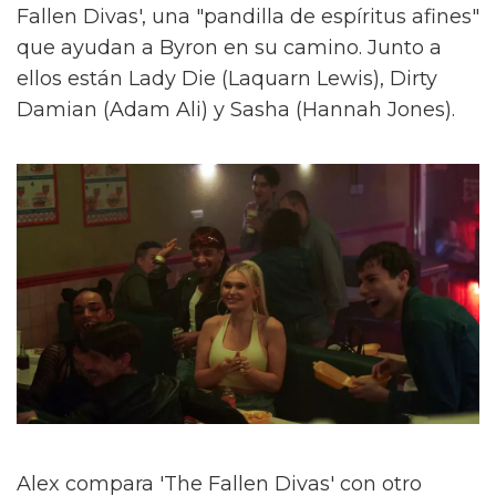
Fallen Divas', una "pandilla de espíritus afines"
que ayudan a Byron en su camino. Junto a
ellos están Lady Die (Laquarn Lewis), Dirty
Damian (Adam Ali) y Sasha (Hannah Jones).
Alex compara 'The Fallen Divas' con otro