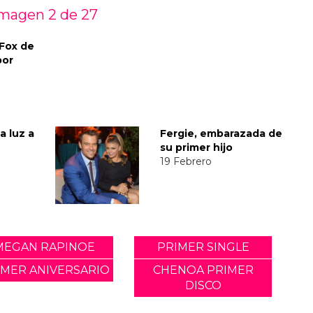
magen 2 de
27
 Fox de
por
a luz a
Fergie, embarazada de
su primer hijo
19 Febrero
MEGAN RAPINOE
PRIMER SINGLE
IMER ANIVERSARIO
CHENOA PRIMER
DISCO