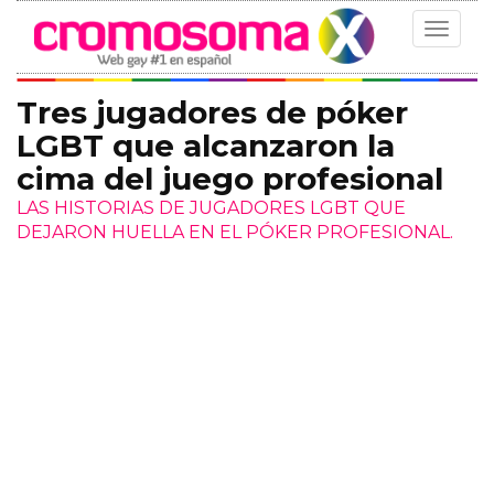
Toggle
navigat
Tres jugadores de póker
LGBT que alcanzaron la
cima del juego profesional
LAS HISTORIAS DE JUGADORES LGBT QUE
DEJARON HUELLA EN EL PÓKER PROFESIONAL.