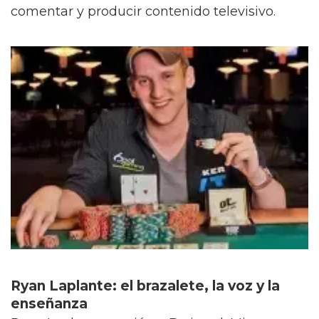
comentar y producir contenido televisivo.
Ryan Laplante: el brazalete, la voz y la
enseñanza