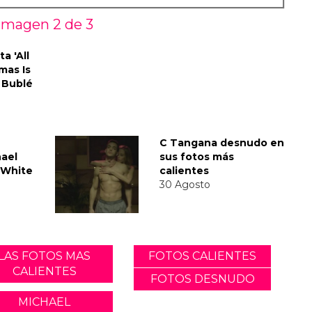
Imagen 2 de
3
a 'All
mas Is
 Bublé
C Tangana desnudo en
ael
sus fotos más
'White
calientes
30 Agosto
LAS FOTOS MAS
FOTOS CALIENTES
CALIENTES
FOTOS DESNUDO
MICHAEL