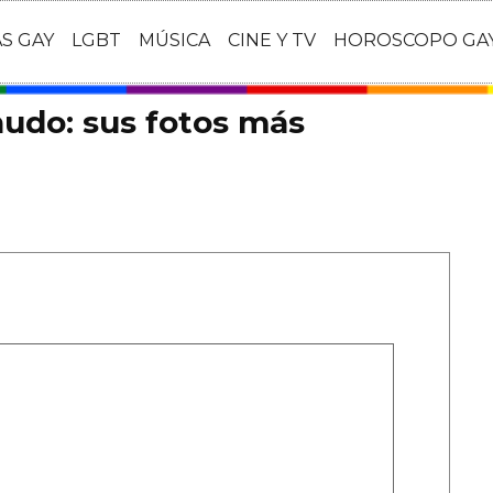
AS GAY
LGBT
MÚSICA
CINE Y TV
HOROSCOPO GA
udo: sus fotos más