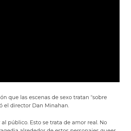
ión que las escenas de sexo tratan “sobre
ió el director Dan Minahan.
 al público. Esto se trata de amor real. No
tragedia alrededor de estos personajes queer