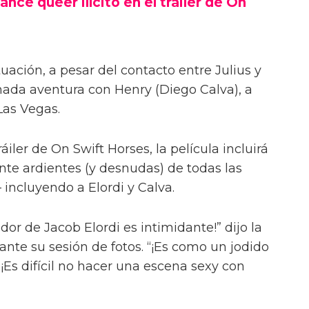
ance queer ilícito en el tráiler de On
uación, a pesar del contacto entre Julius y
onada aventura con Henry (Diego Calva), a
Las Vegas.
iler de On Swift Horses, la película incluirá
te ardientes (y desnudas) de todas las
incluyendo a Elordi y Calva.
or de Jacob Elordi es intimidante!” dijo la
urante su sesión de fotos. “¡Es como un jodido
 ¡Es difícil no hacer una escena sexy con