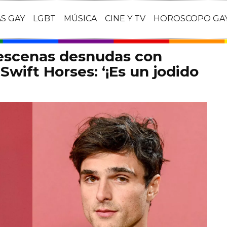
AS GAY
LGBT
MÚSICA
CINE Y TV
HOROSCOPO GA
 escenas desnudas con
Swift Horses: ‘¡Es un jodido