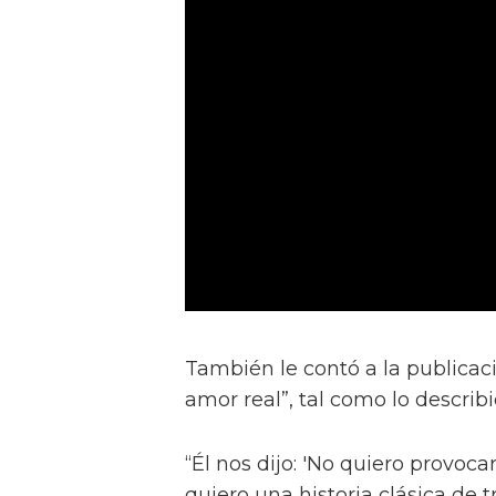
También le contó a la publicac
amor real”, tal como lo describ
“Él nos dijo: 'No quiero provocar
quiero una historia clásica de 