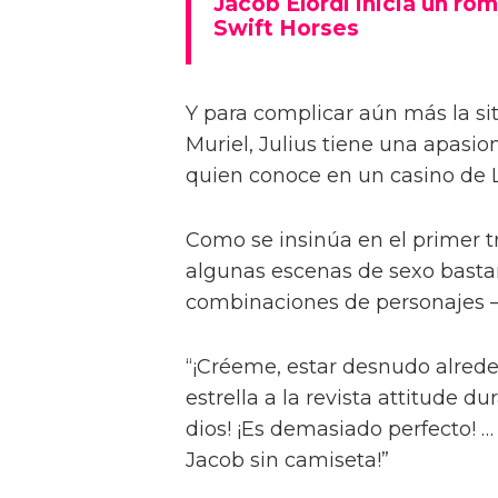
Jacob Elordi inicia un rom
Swift Horses
Y para complicar aún más la sit
Muriel, Julius tiene una apasi
quien conoce en un casino de 
Como se insinúa en el primer trá
algunas escenas de sexo bastan
combinaciones de personajes – 
“¡Créeme, estar desnudo alreded
estrella a la revista attitude d
dios! ¡Es demasiado perfecto! …
Jacob sin camiseta!”