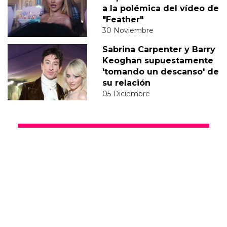
a la polémica del vídeo de
"Feather"
30 Noviembre
Sabrina Carpenter y Barry
Keoghan supuestamente
'tomando un descanso' de
su relación
05 Diciembre
DERECHOS TRANS
SABRINA
VMAS
MTV VMAS 2018
VMAS 2017 ACTUACIONES
MENSAJE DEL REY