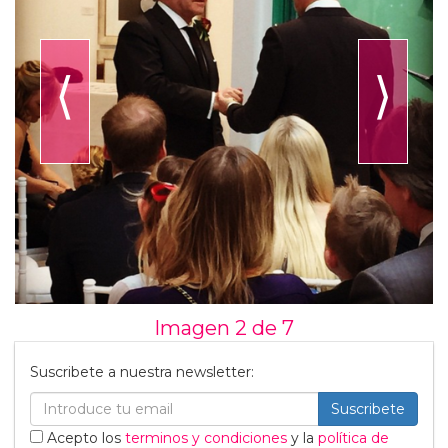
⟨
⟩
Imagen 2 de
7
Suscribete a nuestra newsletter:
Suscribete
Acepto los
terminos y condiciones
y la
política de