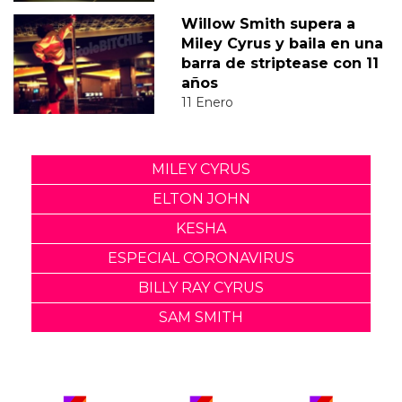
Willow Smith supera a
Miley Cyrus y baila en una
barra de striptease con 11
años
11 Enero
MILEY CYRUS
ELTON JOHN
KESHA
ESPECIAL CORONAVIRUS
BILLY RAY CYRUS
SAM SMITH