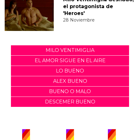
el protagonista de
'Heroes'
28 Noviembre
MILO VENTIMIGLIA
EL AMOR SIGUE EN EL AIRE
LO BUENO
ALEX BUENO
BUENO O MALO
DESCEMER BUENO