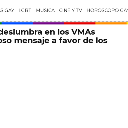
AS GAY
LGBT
MÚSICA
CINE Y TV
HOROSCOPO GA
 deslumbra en los VMAs
so mensaje a favor de los