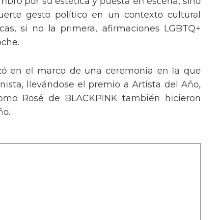
mbró por su estética y puesta en escena, sino
erte gesto político en un contexto cultural
ocas, si no la primera, afirmaciones LGBTQ+
oche.
izó en el marco de una ceremonia en la que
ista, llevándose el premio a Artista del Año,
 como Rosé de BLACKPINK también hicieron
ño.