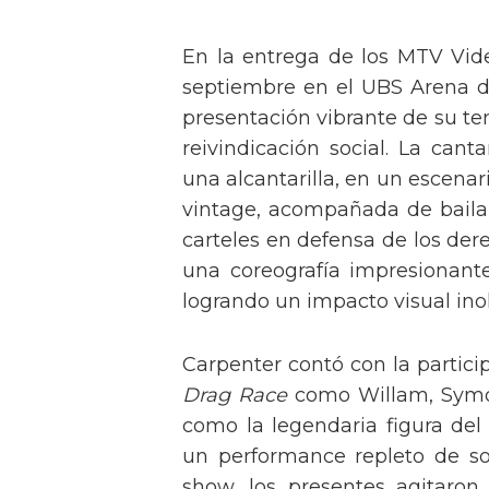
En la entrega de los MTV Vid
septiembre en el UBS Arena d
presentación vibrante de su t
reivindicación social. La can
una alcantarilla, en un escen
vintage, acompañada de baila
carteles en defensa de los der
una coreografía impresionante 
logrando un impacto visual inol
Carpenter contó con la partici
Drag Race
como Willam, Symone
como la legendaria figura del
un performance repleto de so
show, los presentes agitaro