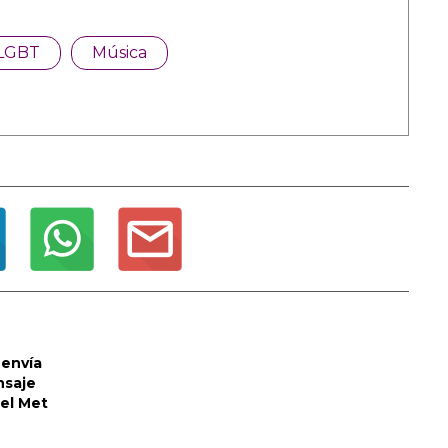
LGBT
Música
envía
nsaje
del Met