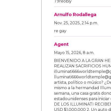
T9reobiy
Arnulfo Rodallega
Nov. 25, 2025, 2:14 p.m.
re gay
Agent
Mayo 15, 2026, 8 a.m.
BIENVENIDO A LA GRAN HE
REALIZAN SACRIFICIOS H
illuminati666worldtemple@
lluminati666worldtemple@gm
artista, político o músico? ¿
mismo a la hermandad Illumi
semana, una casa gratis donde
estadounidenses para inici
DE LOS ILLUMINATI RECIBEN 
USD $1,000,000 2. Un auto d