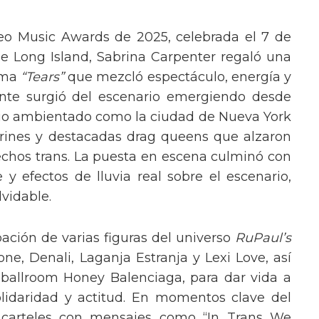
eo Music Awards de 2025, celebrada el 7 de
e Long Island, Sabrina Carpenter regaló una
ema
“Tears”
que mezcló espectáculo, energía y
tante surgió del escenario emergiendo desde
ario ambientado como la ciudad de Nueva York
rines y destacadas drag queens que alzaron
echos trans. La puesta en escena culminó con
y efectos de lluvia real sobre el escenario,
vidable.
pación de varias figuras del universo
RuPaul’s
, Denali, Laganja Estranja y Lexi Love, así
 ballroom Honey Balenciaga, para dar vida a
lidaridad y actitud. En momentos clave del
n carteles con mensajes como “In Trans We