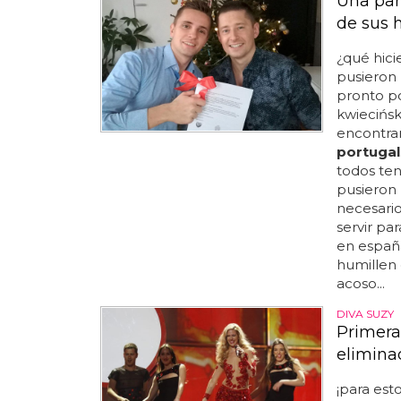
Una par
de sus 
¿qué hici
pusieron 
pronto p
kwiecińsk
encontrar
portugal
todos ten
pusieron 
necesarios
servir p
en españa
humillen 
acoso...
DIVA SUZY
Primera 
elimina
¡para est