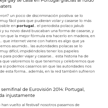
eja gay se casa en Portugal gracias al ruido
haters
eron? un poco de discriminación positiva: se lo
muy fácil para que pudieran volar y casarse lo más
osible en
portugal
... el periodista polaco jakub
i y su novio david buscaban una forma de casarse, y
on que la mejor fórmula era hacerlo en madeira, en
... que internet viene con haters es algo que ya
emos asumido... las autoridades polacas se lo
muy difícil, impidiéndoles tener los papeles
 para poder viajar y casarse... esta historia ha de
ara que valoremos lo que tenemos y celebremos que
 sí podemos casarnos sin que las autoridades nos
de esta forma... además, en la red también sufrieron
semifinal de Eurovisión 2014: Portugal,
da injustamente
o han vuelto al festival! nosotros pasamos de