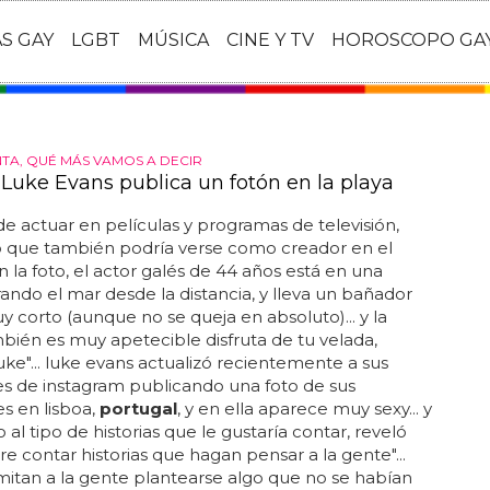
AS GAY
LGBT
MÚSICA
CINE Y TV
HOROSCOPO GA
TA, QUÉ MÁS VAMOS A DECIR
 Luke Evans publica un fotón en la playa
 actuar en películas y programas de televisión,
o que también podría verse como creador en el
en la foto, el actor galés de 44 años está en una
rando el mar desde la distancia, y lleva un bañador
 corto (aunque no se queja en absoluto)... y la
bién es muy apetecible disfruta de tu velada,
uke"... luke evans actualizó recientemente a sus
s de instagram publicando una foto de sus
s en lisboa,
portugal
, y en ella aparece muy sexy... y
 al tipo de historias que le gustaría contar, reveló
re contar historias que hagan pensar a la gente"...
itan a la gente plantearse algo que no se habían