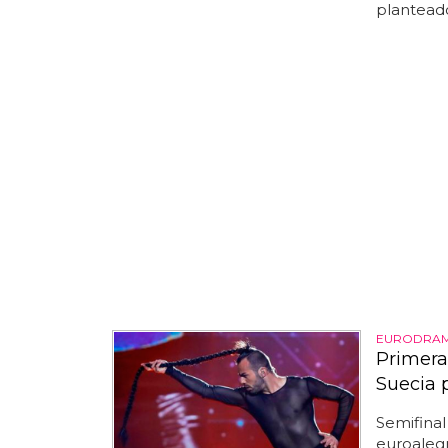
planteado
EURODRA
Primera
Suecia 
Semifina
euroaleg