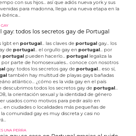
empo con sus hijos... así que adiós nueva york y sus
avenidas para madonna, llega una nueva etapa en la
ibérica...
 GAY
l gay: todos los secretos gay de Portugal
 lgbt en
portugal
... las claves de
portugal
gay... los
gay de
portugal
... el orgullo gay en
portugal
... por
n
portugal
pueden hacerlo...
portugal
legaliza la
 por parte de homosexuales... conoce con nosotros
al
gay: todos los secretos gay de
portugal
... eso sí,
gal
también hay multitud de playas gays bañadas
eáno atlántico... ¿cómo es la vida gay en el país
e descubrimos todos los secretos gay de
portugal
...
8, la orientación sexual y la identidad de género
er usados como motivos para pedir asilo en
... en ciudades o localidades más pequeñas de
la comunidad gay es muy discreta y casi no
...
ES UNA PERRA