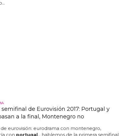
...
MA
 semifinal de Eurovisión 2017: Portugal y
pasan a la final, Montenegro no
l de eurovisión: eurodrama con montenegro,
ría con
portugal
... hablemos de la primera semifinal