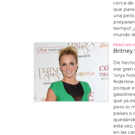
cerca de 
que pare
una pelíc
preparando
tiempo! ¿
mundo de
PERO NO V
Britney
De hecho,
ese gran 
'onyx hot
federlin
porque e
gasoliner
que ya es
pero lo m
países o 
quedándos
esta vez,
en las car