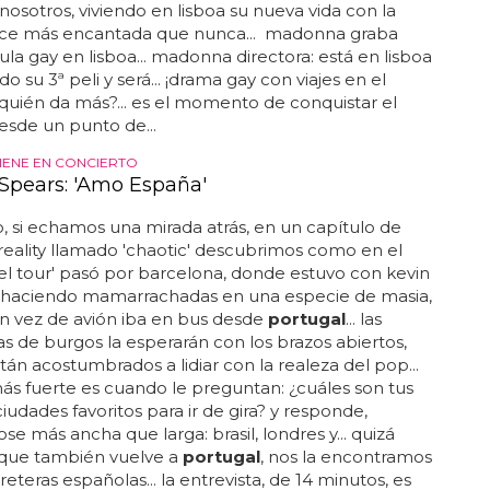
nosotros, viviendo en lisboa su nueva vida con la
ce más encantada que nunca... madonna graba
ula gay en lisboa... madonna directora: está en lisboa
 su 3ª peli y será... ¡drama gay con viajes en el
quién da más?... es el momento de conquistar el
sde un punto de...
IENE EN CONCIERTO
 Spears: 'Amo España'
 si echamos una mirada atrás, en un capítulo de
reality llamado 'chaotic' descubrimos como en el
el tour' pasó por barcelona, donde estuvo con kevin
e haciendo mamarrachadas en una especie de masia,
n vez de avión iba en bus desde
portugal
... las
as de burgos la esperarán con los brazos abiertos,
tán acostumbrados a lidiar con la realeza del pop...
ás fuerte es cuando le preguntan: ¿cuáles son tus
ciudades favoritos para ir de gira? y responde,
e más ancha que larga: brasil, londres y... quizá
 que también vuelve a
portugal
, nos la encontramos
reteras españolas... la entrevista, de 14 minutos, es