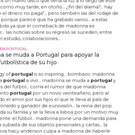
á un nuevo disco que vería la luz a lo largo de este
 como muy tarde, en otoño... ¿fin del drama?... hay
 el dinero no paga"... pero también las del rodaje de
, porque parece que ha grabado varios... a estas
sabrás ya que el comeback de madonna es
... las noticias sobre su regreso se suceden, entre
l estudio, colaboraciones...
EN PORTUGAL
 se muda a Portugal para apoyar la
futbolística de su hijo
gy of
portugal
is so inspiring... bombazo: madonna
 a
portugal
a vivir... madonna se muda a
portugal
y
es del fútbol... corría el rumor de que madonna
tanto
portugal
por un novio veinteañero, pero al
ido el amor por sus hijos el que le lleva al país de
 ronaldo y ganador de eurovisión... la reina del pop
da su familia y se la lleva a lisboa por un motivo muy
ente: el fútbol... madonna pone una demanda para
a subasta de sus objetos personales y cartas... la
ora tracy anderson culpa a madonna de haberle