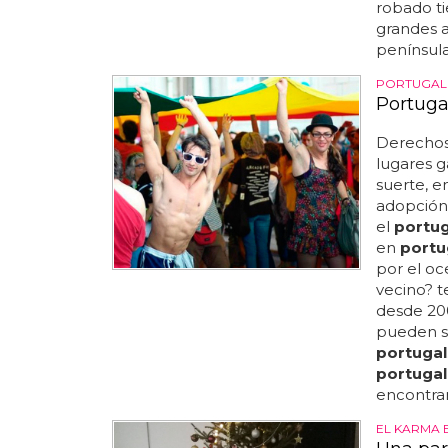
robado ti
grandes 
península 
PORTUGAL
Portuga
Derechos
lugares 
suerte, e
adopción
el
portug
en
portu
por el oc
vecino? t
desde 200
pueden s
portugal
portugal
encontrará
EL KARMA 