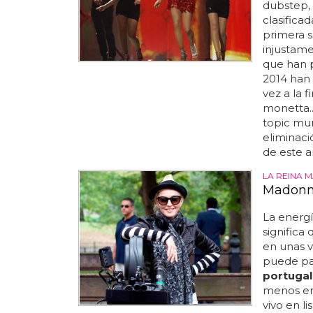
dubstep,
clasifica
primera s
injustamen
que han p
2014 han 
vez a la f
monetta...
topic mun
eliminaci
de este a
LA REINA 
Madonna
La energ
significa
en unas 
puede par
portugal
menos en
vivo en l