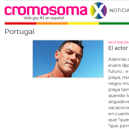
NOTICI
Portugal
NOS ENCAN
El actor
Además de
evans dij
futuro... 
playa, mi
negro muy
playa tam
querido l
seguidore
vacacione
en cuanto
que "quie
"que perm