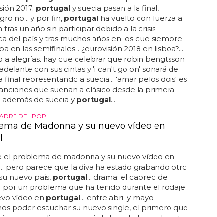
sión 2017:
portugal
y suecia pasan a la final,
o no... y por fin,
portugal
ha vuelto con fuerza a
 tras un año sin participar debido a la crisis
 del país y tras muchos años en los que siempre
 en las semifinales... ¿eurovisión 2018 en lisboa?...
 a alegrías, hay que celebrar que robin bengtsson
adelante con sus cintas y 'i can't go on' sonará de
a final representando a suecia... 'amar pelos dois' es
anciones que suenan a clásico desde la primera
. además de suecia y
portugal
...
MADRE DEL POP
lema de Madonna y su nuevo vídeo en
l
 el problema de madonna y su nuevo vídeo en
... pero parece que la diva ha estado grabando otro
su nuevo país,
portugal
... drama: el cabreo de
por un problema que ha tenido durante el rodaje
evo vídeo en
portugal
... entre abril y mayo
os poder escuchar su nuevo single, el primero que