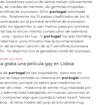
 de baladones suecos de sanna nielsen (obviamente
da), de ruedas de hámster, de gemelas tróspidas...
emifinal de eurovisión 2014:
portugal
, eliminada
te... finalmente los 10 países clasificados de los 16
articipado en la primera semifinal de eurovisión
sido los siguientes: sí, san marino pasa por primera
inal tras el tercer intento consecutivo de valentina
 suzy - quero ser tua... "y
portugal
" ha sido trending
dial hace unos minutos, tras la incomprensible
ón de la mejor canción de la 1ª semifinal eurovisiva
ño... te dejamos con la ganadora moral de eurovisió...
MADRE DEL POP
 graba una película gay en Lisboa
ía de
portugal
es tan inspiradora... pero eso no
 que se haya tomado su estancia en
portugal
como
vacaciones, porque ya sabes que madonna no
ar de crear... madonna se siente muy inspirada por
y además está trabajando en nuevas canciones, al
 componer algo que suceda a 'rebel heart': "ahora
isboa... la reina madre del pop se encuentra muy