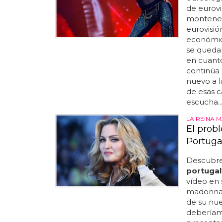
de eurovi
montenegr
eurovisión
económica
se quedaba
en cuanto
continúa 
nuevo a l
de esas c
escucha..
LA REINA 
El prob
Portuga
Descubre
portugal
vídeo en 
madonna 
de su nu
deberíam