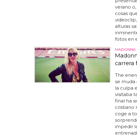
presentar
verano o,
cosas que
videoclip
alturas 
inminente
fotos en e
MADONNA 
Madonna
carrera 
The ener
se muda
la culpa 
visitaba 
final ha s
cristiano
coge a to
sorprend
impedir l
entrenad