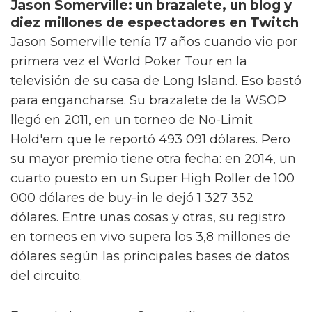
Jason Somerville: un brazalete, un blog y
diez millones de espectadores en Twitch
Jason Somerville tenía 17 años cuando vio por
primera vez el World Poker Tour en la
televisión de su casa de Long Island. Eso bastó
para engancharse. Su brazalete de la WSOP
llegó en 2011, en un torneo de No-Limit
Hold'em que le reportó 493 091 dólares. Pero
su mayor premio tiene otra fecha: en 2014, un
cuarto puesto en un Super High Roller de 100
000 dólares de buy-in le dejó 1 327 352
dólares. Entre unas cosas y otras, su registro
en torneos en vivo supera los 3,8 millones de
dólares según las principales bases de datos
del circuito.