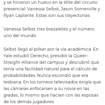
y se hicieron un hueco en la élite del circuito
presencial: Vanessa Selbst, Jason Somerville y
Ryan Laplante. Estas son sus trayectorias.
Vanessa Selbst: tres brazaletes y el número
uno del mundo
Selbst llegó al póker por la vía académica. En
Yale estudió Derecho, presidió la Queer-
Straight Alliance del campus y descubrió que
tenía una facilidad natural para el cálculo de
probabilidades. Nunca escondió que era
lesbiana. En los torneos televisados exigía que
las cámaras enfocarsen a su novia en las
gradas, lo mismo que hacían con las esposas
de los demás jugadores.