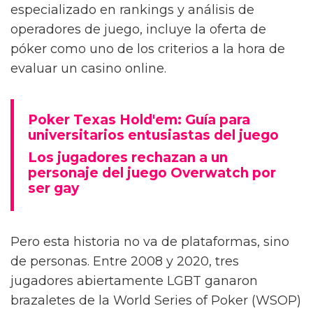
especializado en rankings y análisis de
operadores de juego, incluye la oferta de
póker como uno de los criterios a la hora de
evaluar un casino online.
Poker Texas Hold'em: Guía para
universitarios entusiastas del juego
Los jugadores rechazan a un
personaje del juego Overwatch por
ser gay
Pero esta historia no va de plataformas, sino
de personas. Entre 2008 y 2020, tres
jugadores abiertamente LGBT ganaron
brazaletes de la World Series of Poker (WSOP)