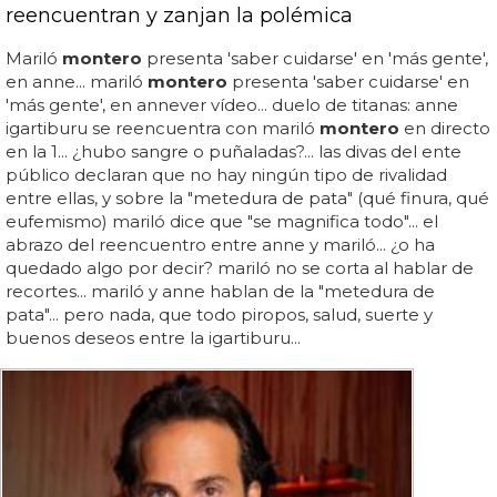
reencuentran y zanjan la polémica
Mariló
montero
presenta 'saber cuidarse' en 'más gente',
en anne... mariló
montero
presenta 'saber cuidarse' en
'más gente', en annever vídeo... duelo de titanas: anne
igartiburu se reencuentra con mariló
montero
en directo
en la 1... ¿hubo sangre o puñaladas?... las divas del ente
público declaran que no hay ningún tipo de rivalidad
entre ellas, y sobre la "metedura de pata" (qué finura, qué
eufemismo) mariló dice que "se magnifica todo"... el
abrazo del reencuentro entre anne y mariló... ¿o ha
quedado algo por decir? mariló no se corta al hablar de
recortes... mariló y anne hablan de la "metedura de
pata"... pero nada, que todo piropos, salud, suerte y
buenos deseos entre la igartiburu...