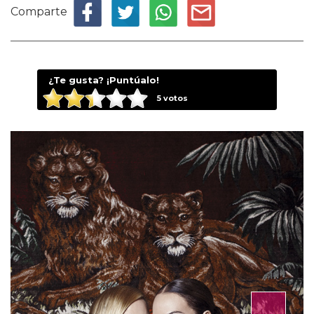
Comparte
¿Te gusta? ¡Puntúalo!
5
votos