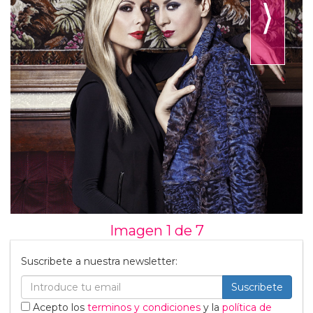
⟩
Imagen 1 de
7
Suscribete a nuestra newsletter:
Suscribete
Acepto los
terminos y condiciones
y la
política de