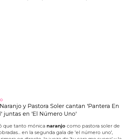
.0
Naranjo y Pastora Soler cantan 'Pantera En
d' juntas en 'El Número Uno'
 que tanto mónica
naranjo
como pastora soler de
obradas... en la segunda gala de 'el número uno',
imera en directo, la jueza de 'tu cara me suena' y la