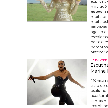
explica..
mira qué
nuevo
a 
repite en
repite es
cervezas 
agosto co
escaleras
no sale e
hombros'.
anterior 
LA PANTER
Escucha
Marina 
Mónica
n
trata de 
esti
lo
no 
acostumbr
somos mu
'bambinea