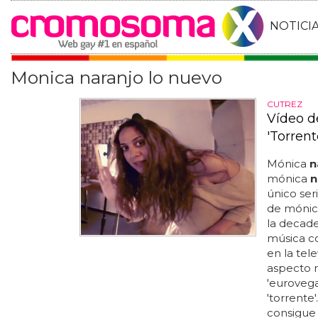
NOTICI
Monica naranjo lo nuevo
CUTREZ
Vídeo d
'Torrent
Mónica
n
mónica
n
único ser
de mónica
la decade
música co
en la tel
aspecto mu
'eurovega
'torrente
consigue 