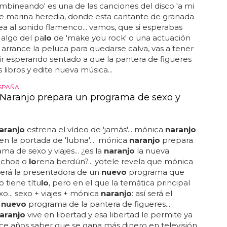
'bambineando' es una de las canciones del disco 'a mi
e marina heredia, donde esta cantante de granada
 al sonido flamenco... vamos, que si esperabas
algo del pa
lo
de 'make you rock' o una actuación
arrance la peluca para quedarse calva, vas a tener
r esperando sentado a que la pantera de figueres
 libros y edite nueva música...
ESPAÑA
Naranjo prepara un programa de sexo y
aranjo
estrena el vídeo de 'jamás'... mónica
naranjo
n la portada de 'lubna'... mónica
naranjo
prepara
ma de sexo y viajes... ¿es la
naranjo
la nueva
ochoa o
lo
rena berdún?... yotele revela que mónica
erá la presentadora de un
nuevo
programa que
o tiene títu
lo
, pero en el que la temática principal
xo... sexo + viajes + mónica
naranjo
: así será el
o
nuevo
programa de la pantera de figueres...
aranjo
vive en libertad y esa libertad le permite ya
e años saber que se gana más dinero en televisión