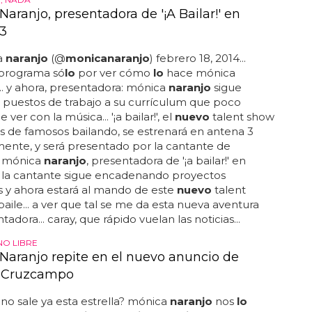
aranjo, presentadora de '¡A Bailar!' en
3
a
naranjo
(@
monica
naranjo
) febrero 18, 2014...
 programa só
lo
por ver cómo
lo
hace mónica
... y ahora, presentadora: mónica
naranjo
sigue
puestos de trabajo a su currículum que poco
 ver con la música... '¡a bailar!', el
nuevo
talent show
s de famosos bailando, se estrenará en antena 3
ente, y será presentado por la cantante de
.. mónica
naranjo
, presentadora de '¡a bailar!' en
: la cantante sigue encadenando proyectos
os y ahora estará al mando de este
nuevo
talent
aile... a ver que tal se me da esta nueva aventura
adora... caray, que rápido vuelan las noticias...
NO LIBRE
Naranjo repite en el nuevo anuncio de
 Cruzcampo
no sale ya esta estrella? mónica
naranjo
nos
lo