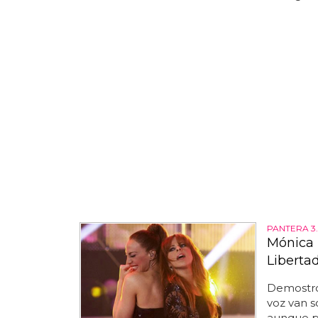
PANTERA 3
Mónica 
Liberta
Demostró
voz van s
aunque pr