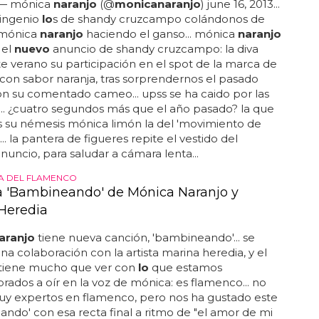
. — mónica
naranjo
(@
monica
naranjo
) june 16, 2013...
 ingenio
lo
s de shandy cruzcampo colándonos de
mónica
naranjo
haciendo el ganso... mónica
naranjo
 el
nuevo
anuncio de shandy cruzcampo: la diva
te verano su participación en el spot de la marca de
con sabor naranja, tras sorprendernos el pasado
n su comentado cameo... upss se ha caido por las
... ¿cuatro segundos más que el año pasado? la que
s su némesis mónica limón la del 'movimiento de
.. la pantera de figueres repite el vestido del
anuncio, para saludar a cámara lenta...
A DEL FLAMENCO
 'Bambineando' de Mónica Naranjo y
Heredia
aranjo
tiene nueva canción, 'bambineando'... se
una colaboración con la artista marina heredia, y el
tiene mucho que ver con
lo
que estamos
ados a oír en la voz de mónica: es flamenco... no
y expertos en flamenco, pero nos ha gustado este
ndo' con esa recta final a ritmo de "el amor de mi