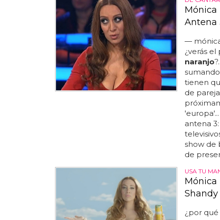
Mónica N
Antena 
— mónic
¿verás el
naranjo
?
sumando 
tienen que
de pareja
próximam
'europa'.
antena 3
televisiv
show de b
de present
USA TU MA
Mónica 
Shandy
¿por qué 