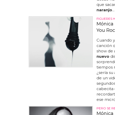
que sacan
naranjo
...
FIGUERES 
Mónica 
You Roc
Cuando ya
canción 
show de a
nuevo
di
sorprende 
tiempos m
¿sería su
de un vid
segundos
cabecita 
recordart
ese micro 
PERO SE R
Mónica 