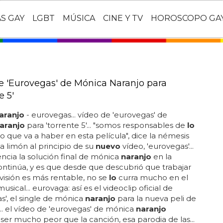
AS GAY
LGBT
MÚSICA
CINE Y TV
HOROSCOPO GA
e 'Eurovegas' de Mónica Naranjo para
e 5'
aranjo
- eurovegas... vídeo de 'eurovegas' de
aranjo
para 'torrente 5'... "somos responsables de
lo
io que va a haber en esta película", dice la némesis
 limón al principio de su
nuevo
vídeo, 'eurovegas'...
ncia la solución final de mónica
naranjo
en la
ntinúa, y es que desde que descubrió que trabajar
evisión es más rentable, no se
lo
curra mucho en el
sical... eurovaga: así es el videoclip oficial de
s', el single de mónica
naranjo
para la nueva peli de
'... el vídeo de 'eurovegas' de mónica
naranjo
ser mucho peor que la canción, esa parodia de las...