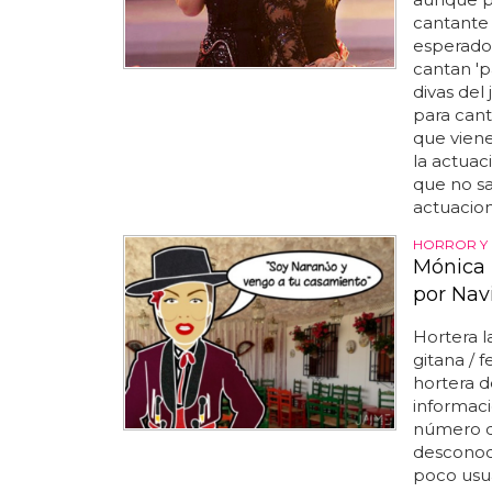
cantante 
esperado 
cantan 'p
divas del
para cant
que viene
la actuac
que no sa
actuacion
HORROR Y 
Mónica 
por Nav
Hortera l
gitana / 
hortera de
informaci
número d
desconoc
poco usual