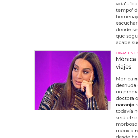
vida"... 
tempo' d
homenajea
escuchar 
donde se 
que segui
acabe sus
DIVAS EN 
Mónica 
viajes
Mónica
n
desnuda e
un progra
doctora 
naranjo
s
todavía n
será el se
morbos
mónica
n
desde hac