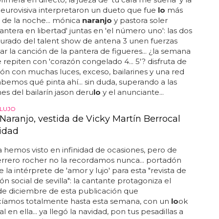
eurovisiva interpretaron un dueto que fue
lo
más
de la noche... mónica
naranjo
y pastora soler
antera en libertad' juntas en 'el número uno': las dos
 jurado del talent show de antena 3 unen fuerzas
ar la canción de la pantera de figueres... ¿la semana
 repiten con 'corazón congelado 4... 5'? disfruta de
ión con muchas luces, exceso, bailarines y una red
bemos qué pinta ahí... sin duda, superando a las
es del bailarín jason deru
lo
y el anunciante...
LUJO
Naranjo, vestida de Vicky Martín Berrocal
idad
a hemos visto en infinidad de ocasiones, pero de
ferrero rocher no la recordamos nunca... portadón
 la intérprete de 'amor y lujo' para esta "revista de
ón social de sevilla": la cantante protagoniza el
e diciembre de esta publicación que
íamos totalmente hasta esta semana, con un
lo
ok
 en ella... ya llegó la navidad, pon tus pesadillas a