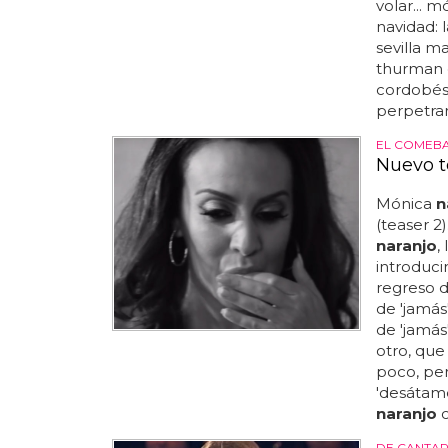
volar... 
navidad: 
sevilla m
thurman 
cordobés,
perpetrar 
EL COMEBA
Nuevo t
Mónica
n
(teaser 2
naranjo
,
introducir
regreso 
de 'jamás
de 'jamás
otro, qu
poco, pe
'desátame
naranjo
c
DE CANTAR