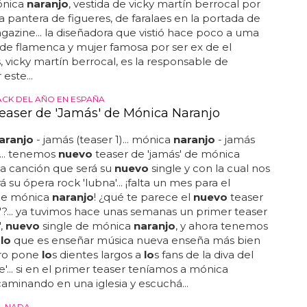
mónica
naranjo
, vestida de vicky martín berrocal por
la pantera de figueres, de faralaes en la portada de
agazine... la diseñadora que vistió hace poco a uma
de flamenca y mujer famosa por ser ex de el
 vicky martín berrocal, es la responsable de
este...
CK DEL AÑO EN ESPAÑA
easer de 'Jamás' de Mónica Naranjo
aranjo
- jamás (teaser 1)... mónica
naranjo
- jamás
)... tenemos
nuevo
teaser de 'jamás' de mónica
 la canción que será su
nuevo
single y con la cual nos
á su ópera rock 'lubna'... ¡falta un mes para el
de mónica
naranjo
! ¿qué te parece el
nuevo
teaser
'?... ya tuvimos hace unas semanas un primer teaser
',
nuevo
single de mónica
naranjo
, y ahora tenemos
e
lo
que es enseñar música nueva enseña más bien
ro pone
lo
s dientes largos a
lo
s fans de la diva del
'... si en el primer teaser teníamos a mónica
aminando en una iglesia y escuchá...
, NADA