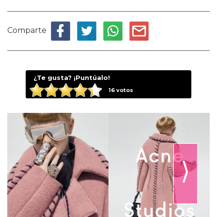
Comparte
¿Te gusta? ¡Puntúalo!
16
votos
⟩