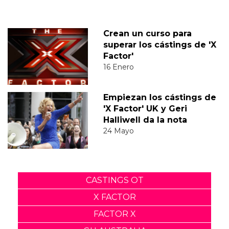
Crean un curso para
superar los cástings de 'X
Factor'
16 Enero
Empiezan los cástings de
'X Factor' UK y Geri
Halliwell da la nota
24 Mayo
CASTINGS OT
X FACTOR
FACTOR X