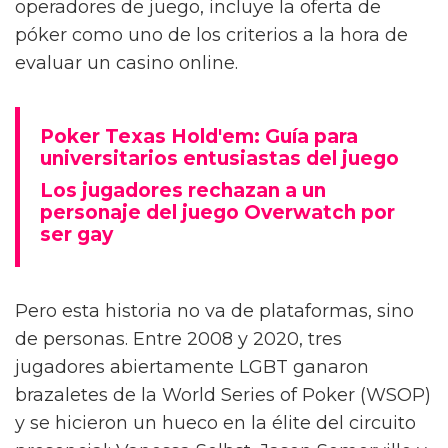
operadores de juego, incluye la oferta de
póker como uno de los criterios a la hora de
evaluar un casino online.
Poker Texas Hold'em: Guía para
universitarios entusiastas del juego
Los jugadores rechazan a un
personaje del juego Overwatch por
ser gay
Pero esta historia no va de plataformas, sino
de personas. Entre 2008 y 2020, tres
jugadores abiertamente LGBT ganaron
brazaletes de la World Series of Poker (WSOP)
y se hicieron un hueco en la élite del circuito