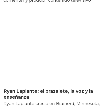
comentar y producir contenido televisivo.
Ryan Laplante: el brazalete, la voz y la
enseñanza