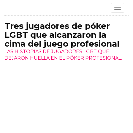
Toggle
navigat
Tres jugadores de póker
LGBT que alcanzaron la
cima del juego profesional
LAS HISTORIAS DE JUGADORES LGBT QUE
DEJARON HUELLA EN EL PÓKER PROFESIONAL.