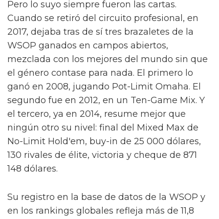
Pero lo suyo siempre fueron las cartas.
Cuando se retiró del circuito profesional, en
2017, dejaba tras de sí tres brazaletes de la
WSOP ganados en campos abiertos,
mezclada con los mejores del mundo sin que
el género contase para nada. El primero lo
ganó en 2008, jugando Pot-Limit Omaha. El
segundo fue en 2012, en un Ten-Game Mix. Y
el tercero, ya en 2014, resume mejor que
ningún otro su nivel: final del Mixed Max de
No-Limit Hold'em, buy-in de 25 000 dólares,
130 rivales de élite, victoria y cheque de 871
148 dólares.
Su registro en la base de datos de la WSOP y
en los rankings globales refleja más de 11,8