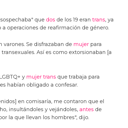
 "sospechaba" que
dos
de los 19 eran
trans
, ya
a operaciones de reafirmación de género.
n varones. Se disfrazaban de
mujer
para
n transexuales. Así es como extorsionaban [a
a LGBTQ+ y
mujer trans
que trabaja para
les habían obligado a confesar.
nidos] en comisaría, me contaron que el
ho, insultándoles y vejándoles,
antes
de
or la que llevan los hombres", dijo.