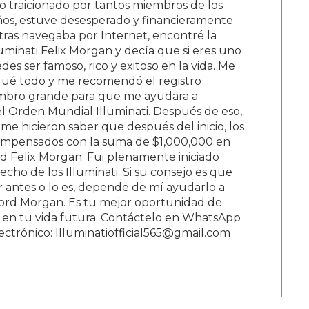
o traicionado por tantos miembros de los
 años, estuve desesperado y financieramente
tras navegaba por Internet, encontré la
luminati Felix Morgan y decía que si eres uno
des ser famoso, rico y exitoso en la vida. Me
qué todo y me recomendó el registro
embro grande para que me ayudara a
l Orden Mundial Illuminati. Después de eso,
me hicieron saber que después del inicio, los
mpensados con la suma de $1,000,000 en
rd Felix Morgan. Fui plenamente iniciado
ho de los Illuminati. Si su consejo es que
 antes o lo es, depende de mí ayudarlo a
Lord Morgan. Es tu mejor oportunidad de
s en tu vida futura. Contáctelo en WhatsApp
ctrónico: Illuminatiofficial565@gmail.com