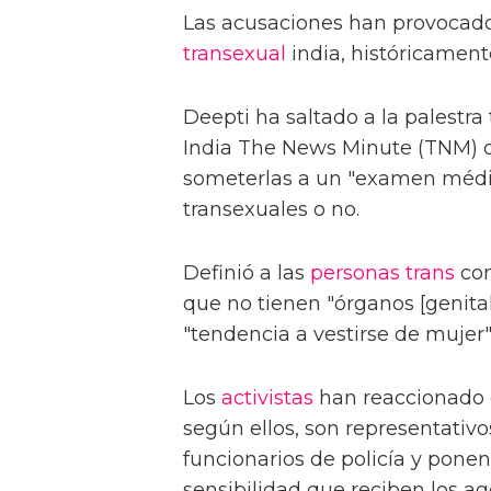
Las acusaciones han provocado
transexual
india, históricament
Deepti ha saltado a la palestra 
India The News Minute (TNM) q
someterlas a un "examen médico
transexuales o no.
Definió a las
personas trans
com
que no tienen "órganos [genita
"tendencia a vestirse de mujer"
Los
activistas
han reaccionado 
según ellos, son representativo
funcionarios de policía y ponen
sensibilidad que reciben los ag